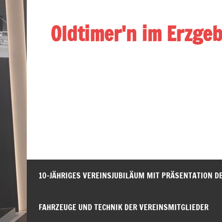
Zum
Inhalt
springen
Oldtimer'n im Erzge
(nach erfolgter Menüpunktauswahl nach unten sc
10-JÄHRIGES VEREINSJUBILÄUM MIT PRÄSENTATION D
FAHRZEUGE UND TECHNIK DER VEREINSMITGLIEDER